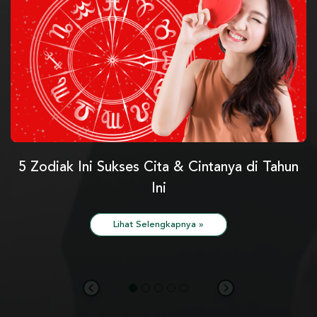
5 Zodiak Ini Sukses Cita & Cintanya di Tahun
Ini
Lihat Selengkapnya »
1
2
3
4
5