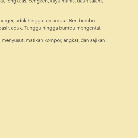
rai, lengkuas, cengkeh, kayu manis, daun salam,
urger, aduk hingga tercampur. Beri bumbu
pasir, aduk. Tunggu hingga bumbu mengental.
menyusut, matikan kompor, angkat, dan sajikan