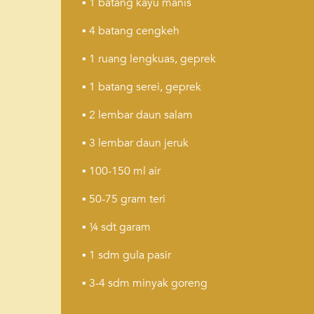
▪️ 1 batang kayu manis
▪️ 4 batang cengkeh
▪️ 1 ruang lengkuas, geprek
▪️ 1 batang serei, geprek
▪️ 2 lembar daun salam
▪️ 3 lembar daun jeruk
▪️ 100-150 ml air
▪️ 50-75 gram teri
▪️ ¼ sdt garam
▪️ 1 sdm gula pasir
▪️ 3-4 sdm minyak goreng