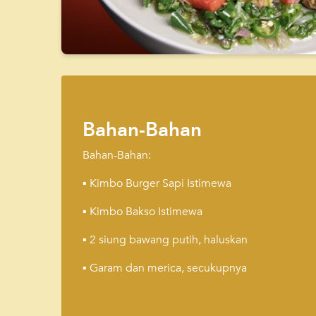
Bahan-Bahan
Bahan-Bahan:
▪️ Kimbo Burger Sapi Istimewa
▪️ Kimbo Bakso Istimewa
▪️ 2 siung bawang putih, haluskan
▪️ Garam dan merica, secukupnya