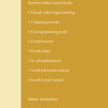
Bumbu Halus Lado Mudo:
▪️ 5 buah cabe hijau keriting
▪️ 7 bawang merah
▪️ 4 siung bawang putih
▪️ 2 butir kemiri
▪️ ⅛ sdt jinten
▪️ ⅛ sdt pala bubuk
▪️ ¼ sdt ketumbar bubuk
▪️ ¼ sdt kunyit bubuk
Bahan Tambahan: