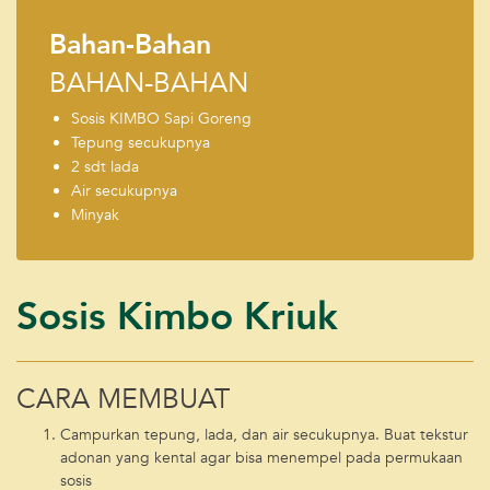
Bahan-Bahan
BAHAN-BAHAN
Sosis KIMBO Sapi Goreng
Tepung secukupnya
2 sdt lada
Air secukupnya
Minyak
Sosis Kimbo Kriuk
CARA MEMBUAT
Campurkan tepung, lada, dan air secukupnya. Buat tekstur
adonan yang kental agar bisa menempel pada permukaan
sosis