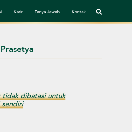
i
Karir
Tanya Jawab
Kontak
 Prasetya
tidak dibatasi untuk
sendiri