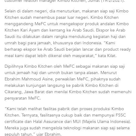
customer relation manager Kimbo Kitchen, Jumat (19/2/2021).
Selain di dalam negeri, dia menuturkan, makanan siap saji Kimbo
Kitchen sudah menembus pasar luar negeri. Kimbo Kitchen
menggandeng MeFC untuk mengekspor produk andalan Kimbo
Kitchen Kari Ayam dan kentang ke Arab Saudi. Ekspor ke Arab
Saudi itu dilakukan dalam rangka mendukung kegiatan haji dan
umrah bagi para jamaah, khususnya dari Indonesia. “Kami
berharap ekspor ke Arab Saudi berjalan lancar dan product ready
meal kami dapat lebih dikenal oleh masyarakat,” kata Kilat.
Dipilihnya Kimbo Kitchen oleh MeFC sebagai makanan siap saji
untuk jemaah haji dan umroh bukan tanpa alasan. Menurut
Ebrahim Mahmoud Asine, perwakilan MeFC, pihaknya sudah
melakukan kunjungan langsung ke pabrik Kimbo Kitchen di
Cikarang, Jawa Barat dan menilai Kimbo Kitchen sudah memenuhi
persyaratan MeFC.
“Kami telah melihat fasilitas pabrik dan proses produksi Kimbo
Kitchen. Ternyata, fasilitasnya cukup baik dan mempunyai FSSC
certificate dan Halal Assurance dari MUI (Majelis Ulama Indonesia).
Mereka juga sudah mengelola teknologi makanan siap saji selama
sepuluh tahun,” ujar Ebrahim.