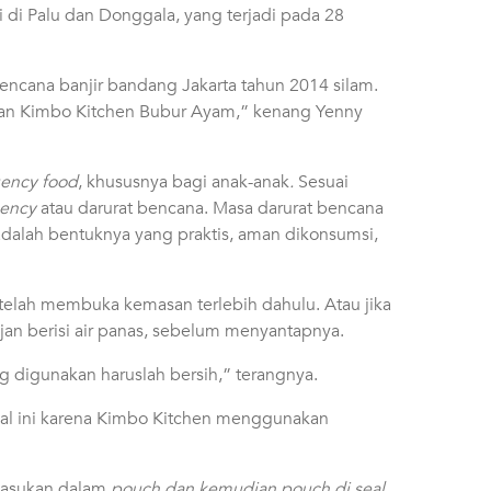
i Palu dan Donggala, yang terjadi pada 28
bencana banjir bandang Jakarta tahun 2014 silam.
kan Kimbo Kitchen
Bubur Ayam,”
kenang Yenny
ency food
, khususnya bagi anak-anak
.
Sesuai
ency
atau darurat bencana. Masa darurat bencana
adalah bentuknya yang praktis, aman dikonsumsi,
elah membuka kemasan terlebih dahulu. Atau jika
n berisi air panas, sebelum menyantapnya.
g digunakan haruslah bersih,” terangnya.
al ini karena Kimbo Kitchen menggunakan
imasukan dalam
pouch dan kemudian pouch di seal.