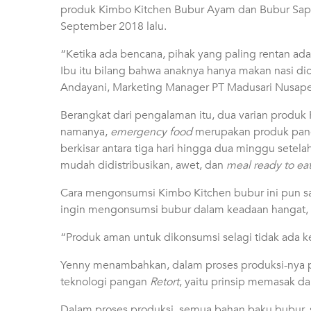
produk Kimbo Kitchen Bubur Ayam dan Bubur Sapi
September 2018 lalu.
“Ketika ada bencana, pihak yang paling rentan ada
Ibu itu bilang bahwa anaknya hanya makan nasi di
Andayani, Marketing Manager PT Madusari Nusape
Berangkat dari pengalaman itu, dua varian produk
namanya,
emergency food
merupakan produk pang
berkisar antara tiga hari hingga dua minggu setelah 
mudah didistribusikan, awet, dan
meal ready to ea
Cara mengonsumsi
Kimbo Kitchen bubur ini pun s
ingin mengonsumsi bubur dalam keadaan hangat, 
“Produk aman untuk dikonsumsi selagi tidak ada k
Yenny menambahkan,
dalam proses produksi-nya
teknologi pangan
Retort
, yaitu prinsip memasak da
Dalam proses produksi, semua bahan baku bubur, s