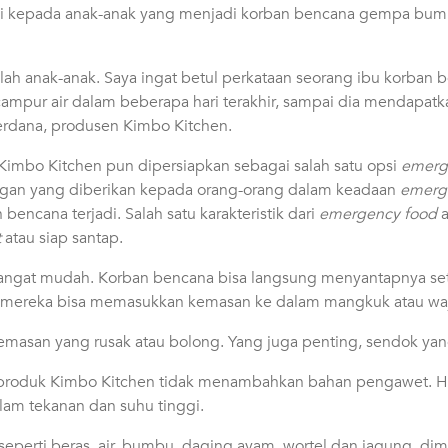
 kepada anak-anak yang menjadi korban bencana gempa bumi d
lah anak-anak. Saya ingat betul perkataan seorang ibu korban 
campur air dalam beberapa hari terakhir, sampai dia mendapat
rdana, produsen Kimbo Kitchen.
 Kimbo Kitchen pun dipersiapkan sebagai salah satu opsi
emerg
an yang diberikan kepada orang-orang dalam keadaan
emerg
bencana terjadi. Salah satu karakteristik dari
emergency food
t
atau siap santap.
angat mudah. Korban bencana bisa langsung menyantapnya set
mereka bisa memasukkan kemasan ke dalam mangkuk atau waja
emasan yang rusak atau bolong. Yang juga penting, sendok yan
 produk Kimbo Kitchen tidak menambahkan bahan pengawet. H
lam tekanan dan suhu tinggi.
eperti beras, air, bumbu, daging ayam, wortel dan jagung, d