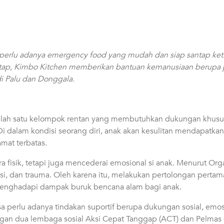
perlu adanya emergency food yang mudah dan siap santap keti
antap, Kimbo Kitchen memberikan bantuan kemanusiaan berupa
i Palu dan Donggala.
lah satu kelompok rentan yang membutuhkan dukungan khusus. 
i dalam kondisi seorang diri, anak akan kesulitan mendapatka
at terbatas.
 fisik, tetapi juga mencederai emosional si anak. Menurut Or
 dan trauma. Oleh karena itu, melakukan pertolongan pertama
menghadapi dampak buruk bencana alam bagi anak.
 perlu adanya tindakan suportif berupa dukungan sosial, emosi
engan dua lembaga sosial Aksi Cepat Tanggap (ACT) dan
Pelmas