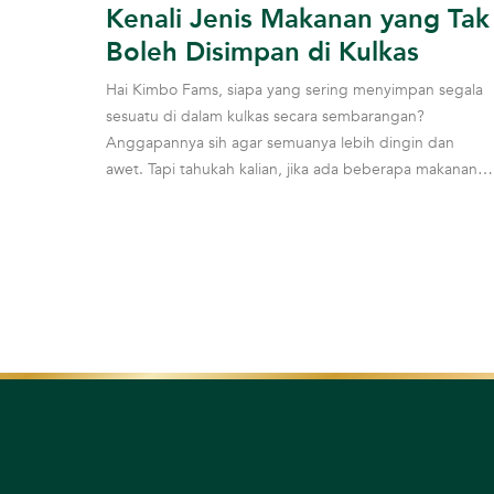
Kenali Jenis Makanan yang Tak
Boleh Disimpan di Kulkas
Hai Kimbo Fams, siapa yang sering menyimpan segala
sesuatu di dalam kulkas secara sembarangan?
Anggapannya sih agar semuanya lebih dingin dan
awet. Tapi tahukah kalian, jika ada beberapa makanan
yang...