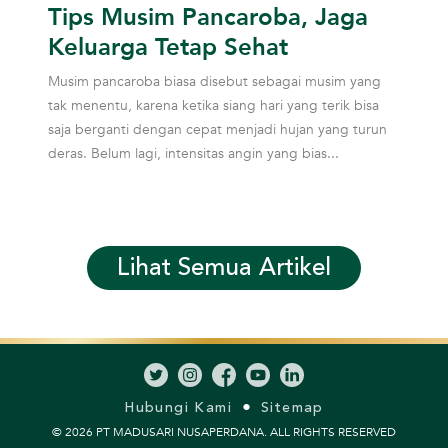
Tips Musim Pancaroba, Jaga
Keluarga Tetap Sehat
Musim pancaroba biasa disebut sebagai musim yang
tak menentu, karena ketika siang hari yang terik bisa
saja berganti dengan cepat menjadi hujan yang turun
deras. Belum lagi, intensitas angin yang bias...
Lihat Semua Artikel
Hubungi Kami
Sitemap
© 2026 PT MADUSARI NUSAPERDANA. ALL RIGHTS RESERVED