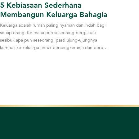
5 Kebiasaan Sederhana
Membangun Keluarga Bahagia
Keluarga adalah rumah paling nyaman dan indah bagi
setiap orang. Ke mana pun seseorang pergi atau
sesibuk apa pun seseorang, pasti ujung-ujungnya
kembali ke keluarga untuk bercengkerama dan berbagi
ce...