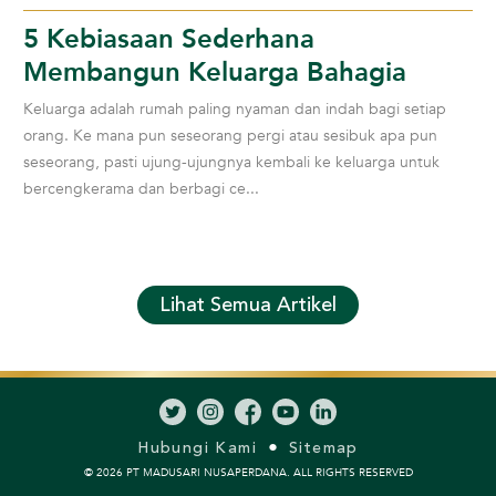
5 Kebiasaan Sederhana
Membangun Keluarga Bahagia
Keluarga adalah rumah paling nyaman dan indah bagi setiap
orang. Ke mana pun seseorang pergi atau sesibuk apa pun
seseorang, pasti ujung-ujungnya kembali ke keluarga untuk
bercengkerama dan berbagi ce...
Lihat Semua Artikel
Hubungi Kami
Sitemap
© 2026 PT MADUSARI NUSAPERDANA. ALL RIGHTS RESERVED