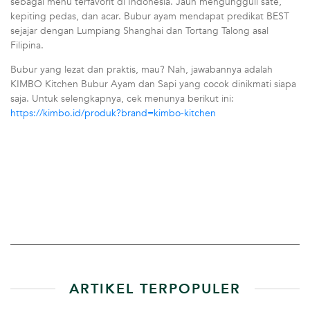
sebagai menu terfavorit di Indonesia. Jauh mengungguli sate,
kepiting pedas, dan acar. Bubur ayam mendapat predikat BEST
sejajar dengan Lumpiang Shanghai dan Tortang Talong asal
Filipina.
Bubur yang lezat dan praktis, mau? Nah, jawabannya adalah
KIMBO Kitchen Bubur Ayam dan Sapi yang cocok dinikmati siapa
saja. Untuk selengkapnya, cek menunya berikut ini:
https://kimbo.id/produk?brand=kimbo-kitchen
ARTIKEL TERPOPULER