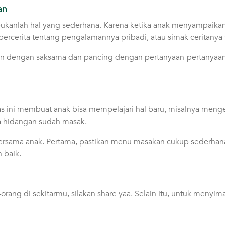
an
ukanlah hal yang sederhana. Karena ketika anak menyampaikan s
a bercerita tentang pengalamannya pribadi, atau simak ceritan
kan dengan saksama dan pancing dengan pertanyaan-pertanyaa
tas ini membuat anak bisa mempelajari hal baru, misalnya meng
a hidangan sudah masak.
ersama anak. Pertama, pastikan menu masakan cukup sederhana
n baik.
orang di sekitarmu, silakan share yaa. Selain itu, untuk menyim