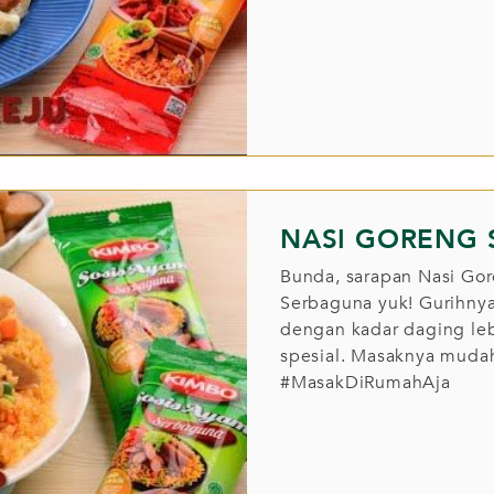
NASI GORENG 
Bunda, sarapan Nasi Go
Serbaguna yuk! Gurihny
dengan kadar daging le
spesial. Masaknya mudah
#MasakDiRumahAja