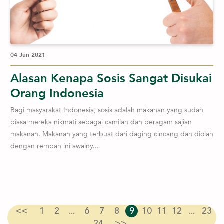
04 Jun 2021
Alasan Kenapa Sosis Sangat Disukai
Orang Indonesia
Bagi masyarakat Indonesia, sosis adalah makanan yang sudah
biasa mereka nikmati sebagai camilan dan beragam sajian
makanan. Makanan yang terbuat dari daging cincang dan diolah
dengan rempah ini awalny...
<<
1
2
...
6
7
8
9
10
11
12
...
23
24
>>